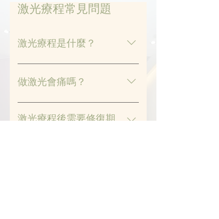
激光療程常見問題
激光療程是什麼？
激光療程是一種利用高能量光束作
用於皮膚的美容方式，可用於淡
做激光會痛嗎？
斑、美白、去疤、脫毛、收毛孔、
嫩膚等多種皮膚問題的改善。
大多數激光療程僅會產生輕微刺痛
或灼熱感，部分人會形容像橡筋彈
激光療程後需要修復期
一下的感覺。療程前可選擇敷上麻
嗎？
膏以減少不適。
視乎療程種類和強度而定。有些溫
和型療程幾乎無恢復期；而較深入
激光療程多久做一次？
的療程可能需幾天至一週的修復時
間，期間需注意防曬及保濕。
通常建議每 3 至 4 週一次，連續進
行 5 至 10 次可達最佳效果。實際次
做完激光療程要注意什
數視乎個人膚況與目標改善項目。
麼？