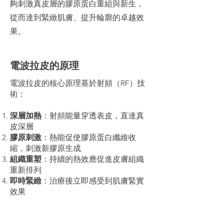
夠刺激真皮層的膠原蛋白重組與新生，
從而達到緊緻肌膚、提升輪廓的卓越效
果。
電波拉皮的原理
電波拉皮的核心原理基於射頻（RF）技
術：
深層加熱
：射頻能量穿透表皮，直達真
皮深層
膠原刺激
：熱能促使膠原蛋白纖維收
縮，刺激新膠原生成
組織重塑
：持續的熱效應促進皮膚組織
重新排列
即時緊緻
：治療後立即感受到肌膚緊實
效果