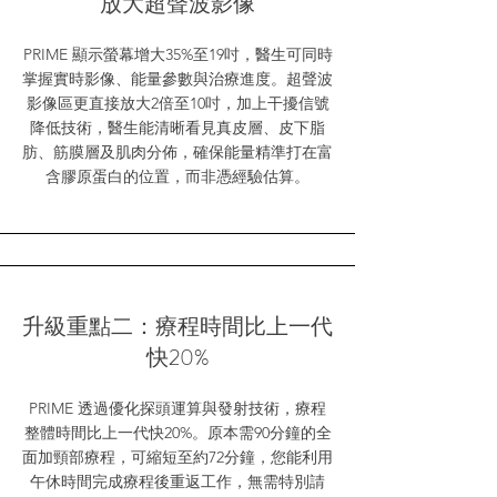
放大超聲波影像
PRIME 顯示螢幕增大35%至19吋，醫生可同時
掌握實時影像、能量參數與治療進度。超聲波
影像區更直接放大2倍至10吋，加上干擾信號
降低技術，醫生能清晰看見真皮層、皮下脂
肪、筋膜層及肌肉分佈，確保能量精準打在富
含膠原蛋白的位置，而非憑經驗估算。
升級重點二：療程時間比上一代
快20%
PRIME 透過優化探頭運算與發射技術，療程
整體時間比上一代快20%。原本需90分鐘的全
面加頸部療程，可縮短至約72分鐘，您能利用
午休時間完成療程後重返工作，無需特別請