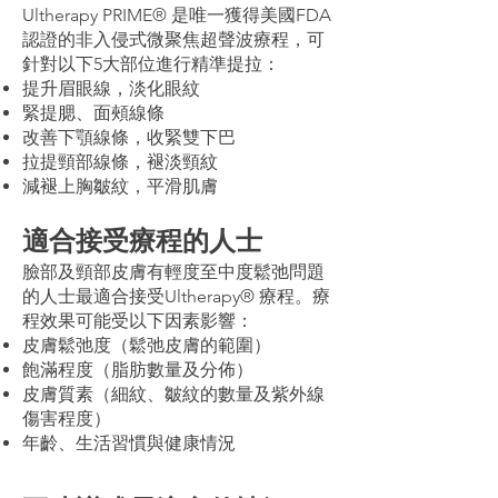
Ultherapy PRIME® 是唯一獲得美國FDA
認證的非入侵式微聚焦超聲波療程，可
針對以下5大部位進行精準提拉：
提升眉眼線，淡化眼紋
緊提腮、面頰線條
改善下顎線條，收緊雙下巴
拉提頸部線條，褪淡頸紋
減褪上胸皺紋，平滑肌膚
適合接受療程的人士
臉部及頸部皮膚有輕度至中度鬆弛問題
的人士最適合接受Ultherapy® 療程。療
程效果可能受以下因素影響：
皮膚鬆弛度（鬆弛皮膚的範圍）
飽滿程度（脂肪數量及分佈）
皮膚質素（細紋、皺紋的數量及紫外線
傷害程度）
年齡、生活習慣與健康情況