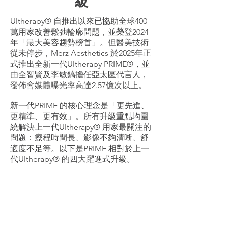
級
Ultherapy® 自推出以來已協助全球400
萬用家改善鬆弛輪廓問題，並榮登2024
年「最大美容趨勢榜首」。但醫美技術
從未停步，Merz Aesthetics 於2025年正
式推出全新一代Ultherapy PRIME®，並
由全智賢及李敏鎬擔任亞太區代言人，
發佈會媒體曝光率高達2.57億次以上。
新一代PRIME 的核心理念是「更先進、
更精準、更有效」。所有升級重點均圍
繞解決上一代Ultherapy® 用家最關注的
問題：療程時間長、影像不夠清晰、舒
適度不足等。以下是PRIME 相對於上一
代Ultherapy® 的四大躍進式升級。