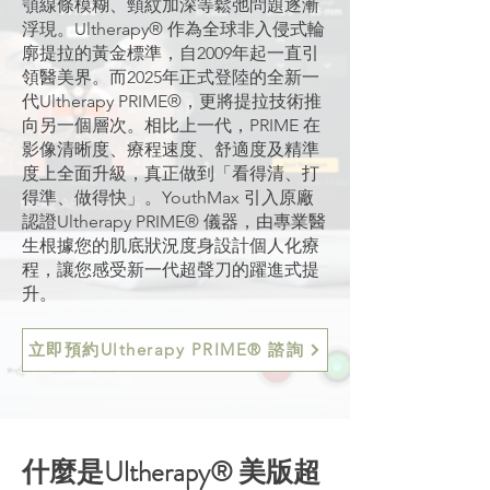
顎線條模糊、頸紋加深等鬆弛問題逐漸
浮現。Ultherapy® 作為全球非入侵式輪
廓提拉的黃金標準，自2009年起一直引
領醫美界。而2025年正式登陸的全新一
代Ultherapy PRIME®，更將提拉技術推
向另一個層次。相比上一代，PRIME 在
影像清晰度、療程速度、舒適度及精準
度上全面升級，真正做到「看得清、打
得準、做得快」。YouthMax 引入原廠
認證Ultherapy PRIME® 儀器，由專業醫
生根據您的肌底狀況度身設計個人化療
程，讓您感受新一代超聲刀的躍進式提
升。
立即預約Ultherapy PRIME® 諮詢
什麼是Ultherapy® 美版超