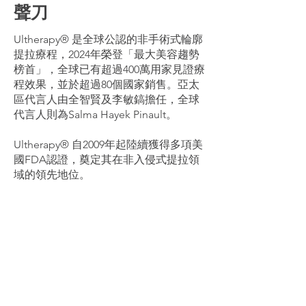
聲刀
Ultherapy® 是全球公認的非手術式輪廓
提拉療程，2024年榮登「最大美容趨勢
榜首」，全球已有超過400萬用家見證療
程效果，並於超過80個國家銷售。亞太
區代言人由全智賢及李敏鎬擔任，全球
代言人則為Salma Hayek Pinault。
Ultherapy® 自2009年起陸續獲得多項美
國FDA認證，奠定其在非入侵式提拉領
域的領先地位。