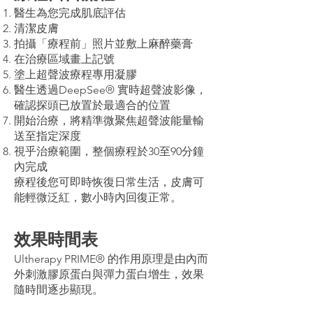
醫生為您完成肌底評估
清潔皮膚
拍攝「療程前」照片並敷上麻醉藥膏
在治療區域畫上記號
塗上超聲波療程專用凝膠
醫生透過DeepSee® 實時超聲波影像，
確認探頭已放置於最適合的位置
開始治療，將精準微聚焦超聲波能量輸
送至指定深度
視乎治療範圍，整個療程於30至90分鐘
內完成
療程後您可即時恢復日常生活，皮膚可
能輕微泛紅，數小時內回復正常。
效果時間表
Ultherapy PRIME® 的作用原理是由內而
外刺激膠原蛋白與彈力蛋白增生，效果
隨時間逐步顯現。