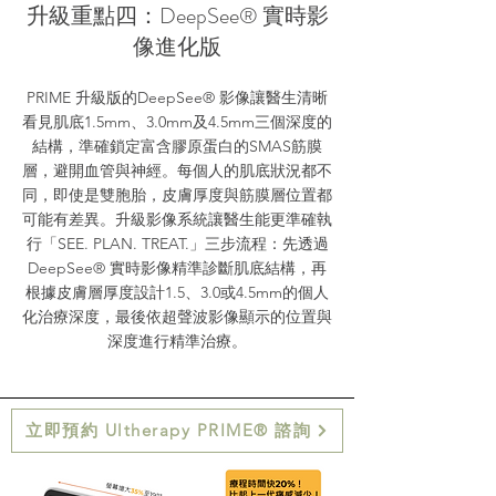
升級重點四：DeepSee® 實時影
像進化版
PRIME 升級版的DeepSee® 影像讓醫生清晰
看見肌底1.5mm、3.0mm及4.5mm三個深度的
結構，準確鎖定富含膠原蛋白的SMAS筋膜
層，避開血管與神經。每個人的肌底狀況都不
同，即使是雙胞胎，皮膚厚度與筋膜層位置都
可能有差異。升級影像系統讓醫生能更準確執
行「SEE. PLAN. TREAT.」三步流程：先透過
DeepSee® 實時影像精準診斷肌底結構，再
根據皮膚層厚度設計1.5、3.0或4.5mm的個人
化治療深度，最後依超聲波影像顯示的位置與
深度進行精準治療。
立即預約 Ultherapy PRIME® 諮詢