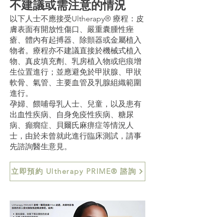
不建議或需注意的情況
以下人士不應接受Ultherapy® 療程：皮
膚表面有開放性傷口、嚴重囊腫性痤
瘡、體內有起搏器、除顫器或金屬植入
物者。療程亦不建議直接於機械式植入
物、真皮填充劑、乳房植入物或疤痕增
生位置進行；並應避免於甲狀腺、甲狀
軟骨、氣管、主要血管及乳腺組織範圍
進行。
孕婦、餵哺母乳人士、兒童，以及患有
出血性疾病、自身免疫性疾病、糖尿
病、癲癇症、貝爾氏麻痹症等情況人
士，由於未曾就此進行臨床測試，請事
先諮詢醫生意見。
立即預約 Ultherapy PRIME® 諮詢