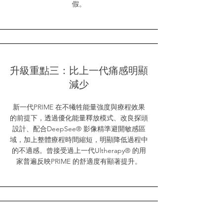
假。
升級重點三：比上一代痛感明顯
減少
新一代PRIME 在不犧牲能量強度與療程效果
的前提下，透過優化能量釋放模式、改良探頭
設計、配合DeepSee® 影像精準避開敏感區
域，加上整體療程時間縮短，明顯降低過程中
的不適感。曾接受過上一代Ultherapy® 的用
家普遍反映PRIME 的舒適度有顯著提升。